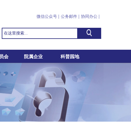
微信公众号 |
公务邮件
|
协同办公
|
员会
院属企业
科普园地