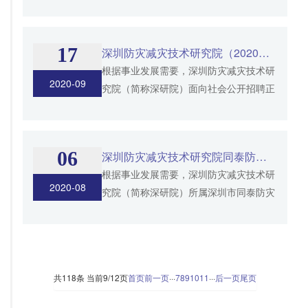
民政府合作共建的新型研发机构。旨在为
防震减灾事业现代化建设提供技术和工程
支撑，打造具有影响力...
17
深圳防灾减灾技术研究院（2020年第三批）公开招聘工作人员公告
根据事业发展需要，深圳防灾减灾技术研
2020-09
究院（简称深研院）面向社会公开招聘正
高级专家1名。现将招聘事宜公告如下：
一、单位简介 深研院是中国地震局与深
圳市人民政府共同举办...
06
深圳防灾减灾技术研究院同泰防灾技术（集团）有限公司（2020年第二批）公开招聘工作人员公告
根据事业发展需要，深圳防灾减灾技术研
2020-08
究院（简称深研院）所属深圳市同泰防灾
技术（集团）有限公司的3个子公司5个岗
位共计9人面向社会公开招聘。现将招聘
事宜公告如下： 一、单...
共118条 当前9/12页
首页
前一页
···
7
8
9
10
11
···
后一页
尾页